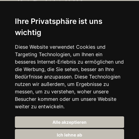
60min Einzeleinheit 80,00€
5er-Block 380,00€ (76,00€ pro Einheit)
Ihre Privatsphäre ist uns
wichtig
10er-Block 720,00€ (72,00€ pro Einheit)
Diese Website verwendet Cookies und
Targeting Technologien, um Ihnen ein
besseres Internet-Erlebnis zu ermöglichen und
die Werbung, die Sie sehen, besser an Ihre
Kontaktiere uns für mehr Details.
Bedürfnisse anzupassen. Diese Technologien
nutzen wir außerdem, um Ergebnisse zu
messen, um zu verstehen, woher unsere
Besucher kommen oder um unsere Website
weiter zu entwickeln.
Alle akzeptieren
Ich lehne ab