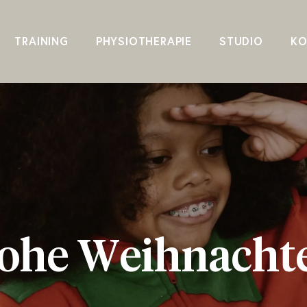
TRAINING
PHYSIOTHERAPIE
STUDIO
KO
o
h
e
W
e
i
h
n
a
c
h
t