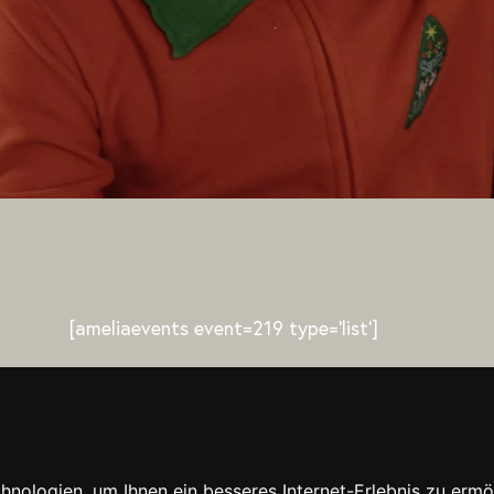
[ameliaevents event=219 type=’list‘]
nologien, um Ihnen ein besseres Internet-Erlebnis zu ermö